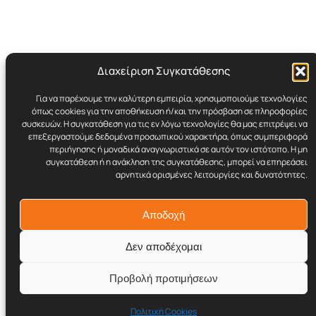
Διαχείριση Συγκατάθεσης
Για να παρέχουμε την καλύτερη εμπειρία, χρησιμοποιούμε τεχνολογίες
Cynicult.gr
όπως cookies για την αποθήκευση ή/και την πρόσβαση σε πληροφορίες
συσκευών. Η συγκατάθεση για τις εν λόγω τεχνολογίες θα μας επιτρέψει να
επεξεργαστούμε δεδομένα προσωπικού χαρακτήρα, όπως συμπεριφορά
Retro | Humor | Underground Stuff
περιήγησης ή μοναδικά αναγνωριστικά σε αυτόν τον ιστότοπο. Η μη
συγκατάθεση ή η ανάκληση της συγκατάθεσης, μπορεί να επηρεάσει
αρνητικά ορισμένες λειτουργίες και δυνατότητες.
© 2017–2026 Cynicult.gr
Αποδοχή
Δεν αποδέχομαι
Προβολή προτιμήσεων
Twenty Twenty-Five
Σχεδιασμένο με το
WordPress
Πολιτική Cookies