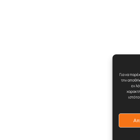
Για να παρέ
την αποθήκ
εν λ
χαρακτή
ιστότο
Απ