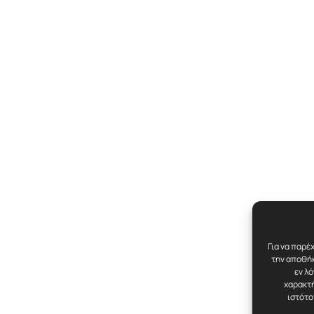
Για να παρέ
την αποθήκ
εν λ
χαρακτή
ιστότο