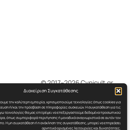
© 2017–2026 Cynicult.gr
Διαχείριση Συγκατάθεσης
χουμε την καλύτερη εμπειρία, χρησιμοποιούμε τεχνολογίες όπως cookies για
ευση ή/και την πρόσβαση σε πληροφορίες συσκευών. Η συγκατάθεση για τις
όγω τεχνολογίες θα μας επιτρέψει να επεξεργαστούμε δεδομένα προσωπικού
ρα, όπως συμπεριφορά περιήγησης ή μοναδικά αναγνωριστικά σε αυτόν τον
πο. Η μη συγκατάθεση ή η ανάκληση της συγκατάθεσης, μπορεί να επηρεάσει
αρνητικά ορισμένες λειτουργίες και δυνατότητες.