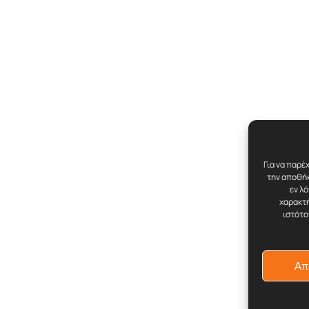
Για να παρέ
την αποθήκ
εν λ
χαρακτή
ιστότο
Απ