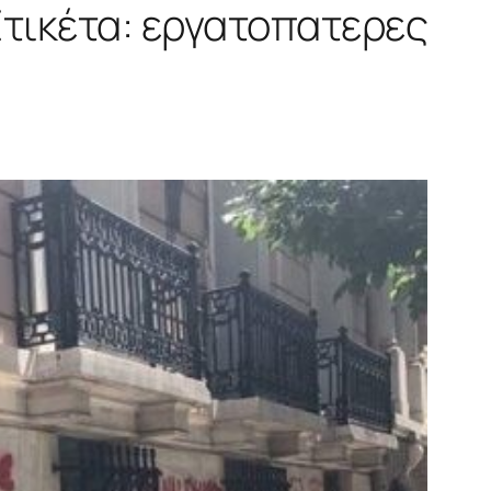
τικέτα:
εργατοπατερες