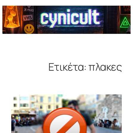
Ετικέτα:
πλακες