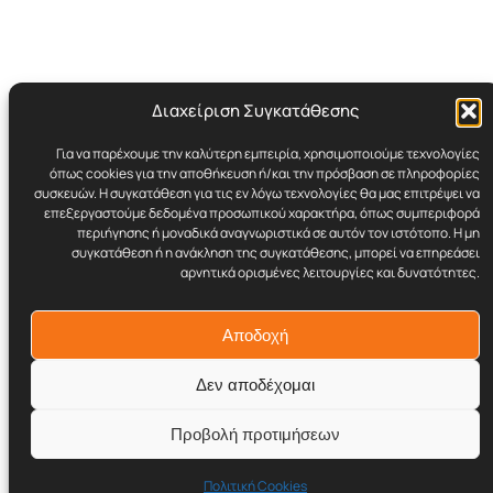
Διαχείριση Συγκατάθεσης
Για να παρέχουμε την καλύτερη εμπειρία, χρησιμοποιούμε τεχνολογίες
Cynicult.gr
όπως cookies για την αποθήκευση ή/και την πρόσβαση σε πληροφορίες
συσκευών. Η συγκατάθεση για τις εν λόγω τεχνολογίες θα μας επιτρέψει να
επεξεργαστούμε δεδομένα προσωπικού χαρακτήρα, όπως συμπεριφορά
Retro | Humor | Underground Stuff
περιήγησης ή μοναδικά αναγνωριστικά σε αυτόν τον ιστότοπο. Η μη
συγκατάθεση ή η ανάκληση της συγκατάθεσης, μπορεί να επηρεάσει
αρνητικά ορισμένες λειτουργίες και δυνατότητες.
© 2017–2026 Cynicult.gr
Αποδοχή
Δεν αποδέχομαι
Προβολή προτιμήσεων
Twenty Twenty-Five
Σχεδιασμένο με το
WordPress
Πολιτική Cookies