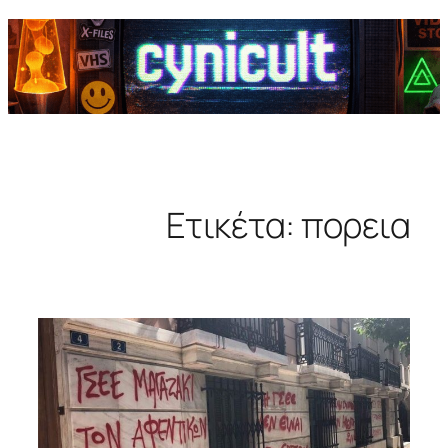
Ετικέτα:
πορεια