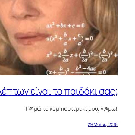
πτων είναι το παιδάκι σας;
Γ@μώ το κομπιουτεράκι μου, γ@μώ!
29 Μαΐου, 2018