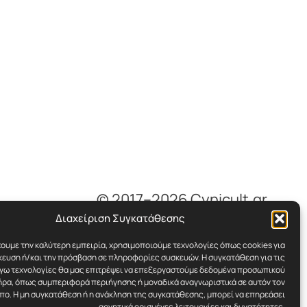
© 2017–2026 Cynicult.gr
Διαχείριση Συγκατάθεσης
χουμε την καλύτερη εμπειρία, χρησιμοποιούμε τεχνολογίες όπως cookies για
ευση ή/και την πρόσβαση σε πληροφορίες συσκευών. Η συγκατάθεση για τις
όγω τεχνολογίες θα μας επιτρέψει να επεξεργαστούμε δεδομένα προσωπικού
ρα, όπως συμπεριφορά περιήγησης ή μοναδικά αναγνωριστικά σε αυτόν τον
πο. Η μη συγκατάθεση ή η ανάκληση της συγκατάθεσης, μπορεί να επηρεάσει
αρνητικά ορισμένες λειτουργίες και δυνατότητες.