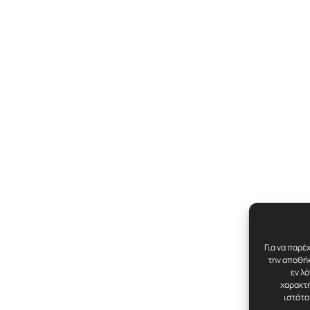
Για να παρέ
την αποθήκ
εν λ
χαρακτή
ιστότο