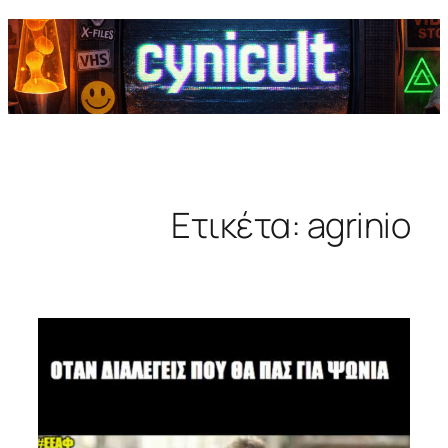
Ετικέτα:
agrinio