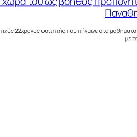
 χώρα του ως βοηθός προπονητ
Παναθη
υπικός 22χρονος φοιτητής που πήγαινε στα μαθήματά
με τ