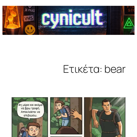
Ετικέτα:
bear