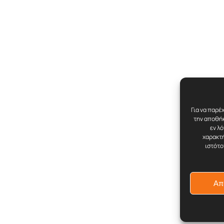
Για να παρέ
την αποθήκ
εν λ
χαρακτή
ιστότο
Απ