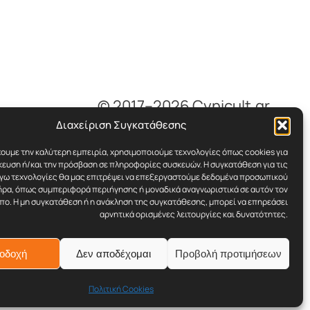
© 2017–2026 Cynicult.gr
Διαχείριση Συγκατάθεσης
χουμε την καλύτερη εμπειρία, χρησιμοποιούμε τεχνολογίες όπως cookies για
ευση ή/και την πρόσβαση σε πληροφορίες συσκευών. Η συγκατάθεση για τις
όγω τεχνολογίες θα μας επιτρέψει να επεξεργαστούμε δεδομένα προσωπικού
ρα, όπως συμπεριφορά περιήγησης ή μοναδικά αναγνωριστικά σε αυτόν τον
πο. Η μη συγκατάθεση ή η ανάκληση της συγκατάθεσης, μπορεί να επηρεάσει
αρνητικά ορισμένες λειτουργίες και δυνατότητες.
οδοχή
Δεν αποδέχομαι
Προβολή προτιμήσεων
Σχεδιασμένο με το
WordPress
Πολιτική Cookies