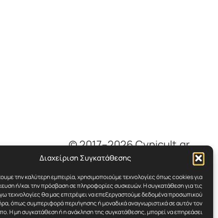
© 2017–2026 Cynicult.gr
Διαχείριση Συγκατάθεσης
χουμε την καλύτερη εμπειρία, χρησιμοποιούμε τεχνολογίες όπως cookies για
ευση ή/και την πρόσβαση σε πληροφορίες συσκευών. Η συγκατάθεση για τις
όγω τεχνολογίες θα μας επιτρέψει να επεξεργαστούμε δεδομένα προσωπικού
ρα, όπως συμπεριφορά περιήγησης ή μοναδικά αναγνωριστικά σε αυτόν τον
πο. Η μη συγκατάθεση ή η ανάκληση της συγκατάθεσης, μπορεί να επηρεάσει