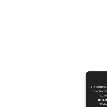
Για να παρέ
την αποθήκ
εν λ
χαρακτή
ιστότο