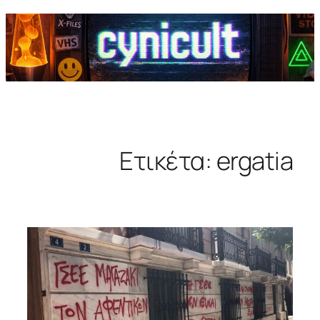
Ετικέτα:
ergatia