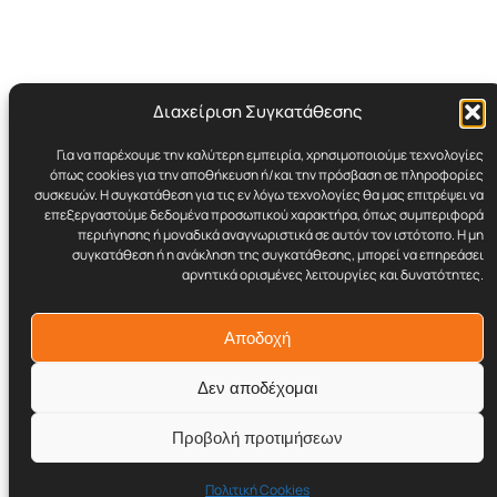
Διαχείριση Συγκατάθεσης
Για να παρέχουμε την καλύτερη εμπειρία, χρησιμοποιούμε τεχνολογίες
Cynicult.gr
όπως cookies για την αποθήκευση ή/και την πρόσβαση σε πληροφορίες
συσκευών. Η συγκατάθεση για τις εν λόγω τεχνολογίες θα μας επιτρέψει να
επεξεργαστούμε δεδομένα προσωπικού χαρακτήρα, όπως συμπεριφορά
Retro | Humor | Underground Stuff
περιήγησης ή μοναδικά αναγνωριστικά σε αυτόν τον ιστότοπο. Η μη
συγκατάθεση ή η ανάκληση της συγκατάθεσης, μπορεί να επηρεάσει
αρνητικά ορισμένες λειτουργίες και δυνατότητες.
© 2017–2026 Cynicult.gr
Αποδοχή
Δεν αποδέχομαι
Προβολή προτιμήσεων
Twenty Twenty-Five
Σχεδιασμένο με το
WordPress
Πολιτική Cookies