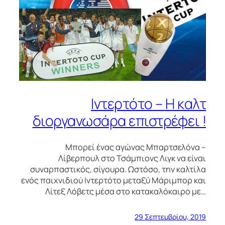
Ιντερτότο – Η καλτ
διοργανωσάρα επιστρέφει !
Μπορεί ένας αγώνας Μπαρτσελόνα –
Λίβερπουλ στο Τσάμπιονς Λιγκ να είναι
συναρπαστικός, σίγουρα. Ωστόσο, την καλτίλα
ενός παιχνιδιού Ιντερτότο μεταξύ Μάριμπορ και
Λίτεξ Λόβετς μέσα στο κατακαλόκαιρο με…
29 Σεπτεμβρίου, 2019