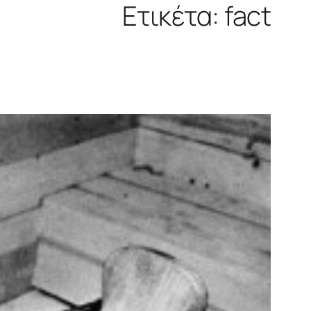
Ετικέτα:
fact