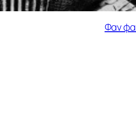
Φαν φα