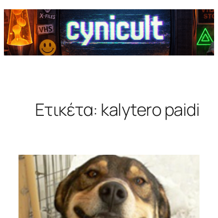
Ετικέτα:
kalytero paidi