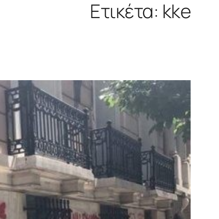
Ετικέτα:
kke