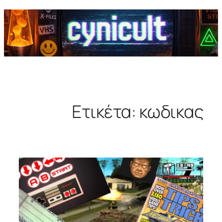
Ετικέτα:
κωδικας