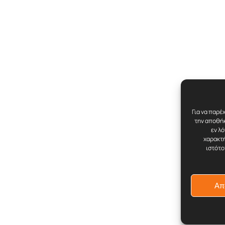
Για να παρέ
την αποθήκ
εν λ
χαρακτή
ιστότο
Απ