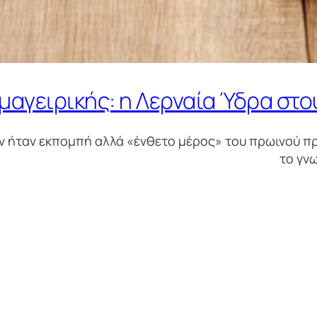
μαγειρικής: η Λερναία Ύδρα στο
εν ήταν εκπομπή αλλά «ένθετο μέρος» του πρωινού π
το γνω