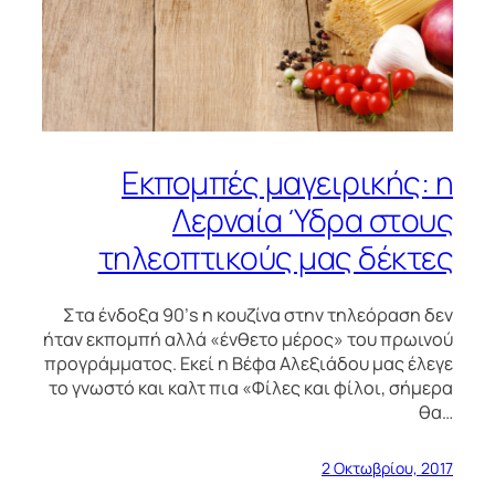
Εκπομπές μαγειρικής: η
Λερναία Ύδρα στους
τηλεοπτικούς μας δέκτες
Στα ένδοξα 90’s η κουζίνα στην τηλεόραση δεν
ήταν εκπομπή αλλά «ένθετο μέρος» του πρωινού
προγράμματος. Εκεί η Βέφα Αλεξιάδου μας έλεγε
το γνωστό και καλτ πια «Φίλες και φίλοι, σήμερα
θα…
2 Οκτωβρίου, 2017