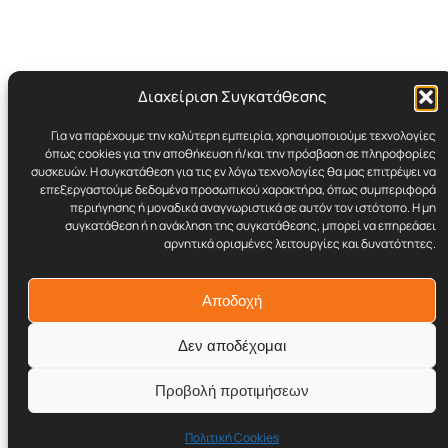
Διαχείριση Συγκατάθεσης
Για να παρέχουμε την καλύτερη εμπειρία, χρησιμοποιούμε τεχνολογίες
Cynicult.gr
όπως cookies για την αποθήκευση ή/και την πρόσβαση σε πληροφορίες
συσκευών. Η συγκατάθεση για τις εν λόγω τεχνολογίες θα μας επιτρέψει να
επεξεργαστούμε δεδομένα προσωπικού χαρακτήρα, όπως συμπεριφορά
Retro | Humor | Underground Stuff
περιήγησης ή μοναδικά αναγνωριστικά σε αυτόν τον ιστότοπο. Η μη
συγκατάθεση ή η ανάκληση της συγκατάθεσης, μπορεί να επηρεάσει
αρνητικά ορισμένες λειτουργίες και δυνατότητες.
© 2017–2026 Cynicult.gr
Αποδοχή
Δεν αποδέχομαι
Προβολή προτιμήσεων
Twenty Twenty-Five
Σχεδιασμένο με το
WordPress
Πολιτική Cookies