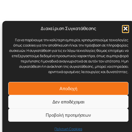
Διαχείριση Συγκατάθεσης
Για να παρέχουμε την καλύτερη εμπειρία, χρησιμοποιούμε τεχνολογίες
Cynicult.gr
όπως cookies για την αποθήκευση ή/και την πρόσβαση σε πληροφορίες
συσκευών. Η συγκατάθεση για τις εν λόγω τεχνολογίες θα μας επιτρέψει να
επεξεργαστούμε δεδομένα προσωπικού χαρακτήρα, όπως συμπεριφορά
Retro | Humor | Underground Stuff
περιήγησης ή μοναδικά αναγνωριστικά σε αυτόν τον ιστότοπο. Η μη
συγκατάθεση ή η ανάκληση της συγκατάθεσης, μπορεί να επηρεάσει
αρνητικά ορισμένες λειτουργίες και δυνατότητες.
© 2017–2026 Cynicult.gr
Αποδοχή
Δεν αποδέχομαι
Προβολή προτιμήσεων
Twenty Twenty-Five
Σχεδιασμένο με το
WordPress
Πολιτική Cookies