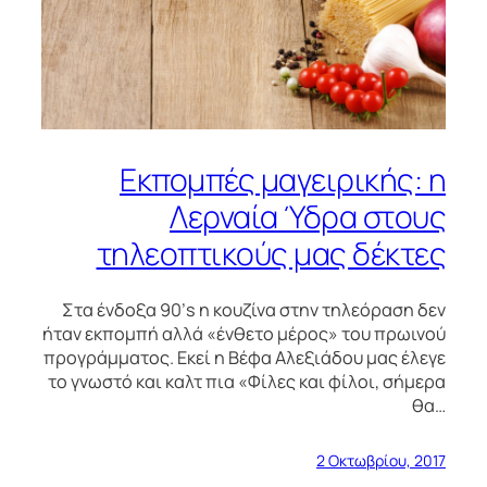
Εκπομπές μαγειρικής: η
Λερναία Ύδρα στους
τηλεοπτικούς μας δέκτες
Στα ένδοξα 90’s η κουζίνα στην τηλεόραση δεν
ήταν εκπομπή αλλά «ένθετο μέρος» του πρωινού
προγράμματος. Εκεί η Βέφα Αλεξιάδου μας έλεγε
το γνωστό και καλτ πια «Φίλες και φίλοι, σήμερα
θα…
2 Οκτωβρίου, 2017