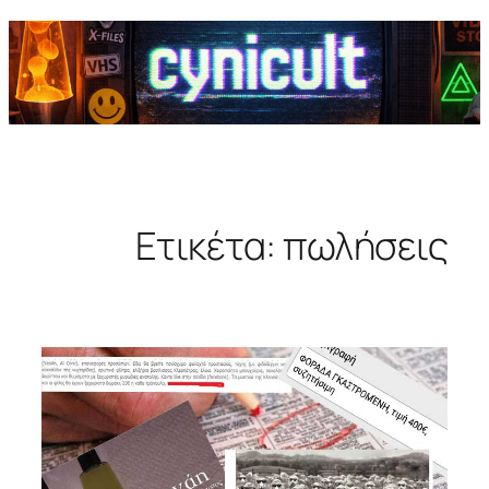
Ετικέτα:
πωλήσεις