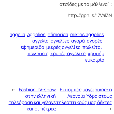
ατσίδες με τα μάλλινα” ;
http://gph.is/17Val3N
aggelia
aggelies
efimerida
mikres aggelies
αγγελία
αγγελίες
αγορά
αγορές
εφημερίδα
μικρές αγγελίες
πωλείται
πωλήσεις
χρυσές αγγελίες
χρυσήμ
ευκαιρία
←
Fashion TV-show
Εκπομπές μαγειρικής: η
στην ελληνική
Λερναία Ύδρα στους
τηλεόραση και γελάνε
τηλεοπτικούς μας δέκτες
και οι πέτρες
→