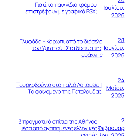
26
Γιατί τα παιχνίδια τρόμου
Ιουλίου,
επιστρέφουν με γραφικά PSX;
2026
28
Γλυφάδα – Κορωπί από το διάσελο
Ιουνίου,
του Υμηττού | Στα δίχτυα της
αράχνης
2026
24
Τουρκοβούνια στο παλιό Λατομείο |
Μαΐου,
Το φαινόμενο της Πεταλούδας
2025
2
3 πραγματικά σπίτια της Αθήνας
Φεβρουαρ
μέσα από αγαπημένες ελληνικές
σειρές
ίου, 2025