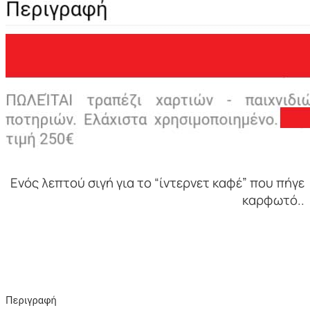
Ενός λεπτού σιγή για το “ίντερνετ καφέ” που πήγε
καρφωτό..