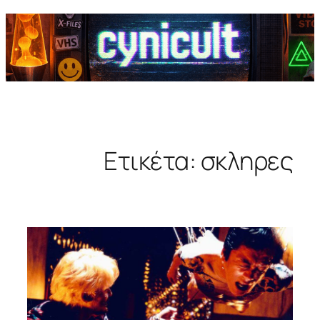
Ετικέτα:
σκληρες