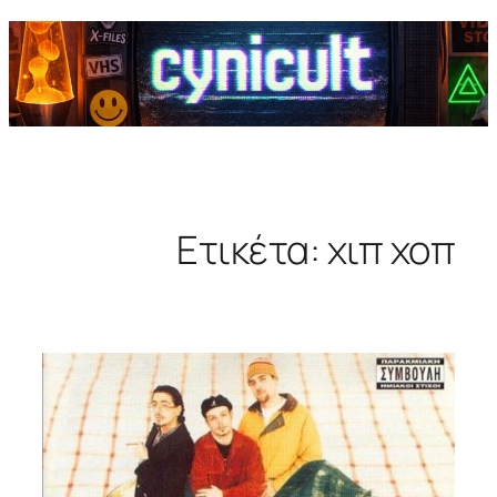
Ετικέτα:
χιπ χοπ