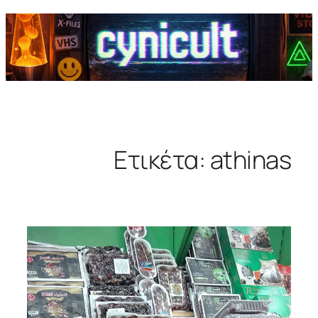
Ετικέτα:
athinas