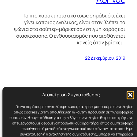
Το πιο χαρακτηριστικό ίσως σημάδι ότι έχει
γίνει κάποιος ενήλικας, είναι όταν βλέπει τα
ψώνια στο σούπερ-μάρκετ σαν στιγμή χαράς και
διασκέδασης. Ο ενθουσιασμός που αισθάνεται
κανείς όταν βρίσκει…
22 Δεκεμβρίου, 2019
Διαχείριση Συγκατάθεσης
Για να παρέχουμε την καλύτερη εμπειρία, χρησιμοποιούμε τεχνολογίες
Cynicult.gr
όπως cookies για την αποθήκευση ή/και την πρόσβαση σε πληροφορίες
συσκευών. Η συγκατάθεση για τις εν λόγω τεχνολογίες θα μας επιτρέψει να
επεξεργαστούμε δεδομένα προσωπικού χαρακτήρα, όπως συμπεριφορά
Retro | Humor | Underground Stuff
περιήγησης ή μοναδικά αναγνωριστικά σε αυτόν τον ιστότοπο. Η μη
συγκατάθεση ή η ανάκληση της συγκατάθεσης, μπορεί να επηρεάσει