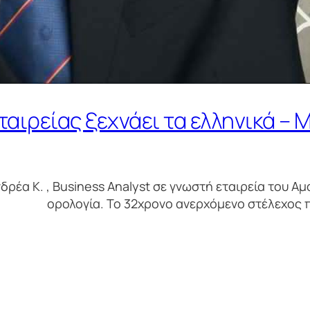
αιρείας ξεχνάει τα ελληνικά – Μ
ρέα Κ. , Business Analyst σε γνωστή εταιρεία του Α
ορολογία. Το 32χρονο ανερχόμενο στέλεχος