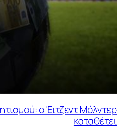
ητισμού: ο Έιτζεντ Μόλντερ
καταθέτει