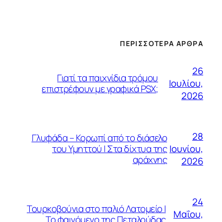
ΠΕΡΙΣΣΌΤΕΡΑ ΆΡΘΡΑ
26
Γιατί τα παιχνίδια τρόμου
Ιουλίου,
επιστρέφουν με γραφικά PSX;
2026
28
Γλυφάδα – Κορωπί από το διάσελο
Ιουνίου,
του Υμηττού | Στα δίχτυα της
αράχνης
2026
24
Τουρκοβούνια στο παλιό Λατομείο |
Μαΐου,
Το φαινόμενο της Πεταλούδας