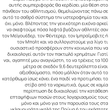
αυτής συμπεριφοράς θα κερδίσει μία θέση στο
πάνθεον του αθλητισμού, θεμελιώνοντας πάνω σε
αυτό το σαθρό σύστημα την υστεροφημία του και
όχι μόνο. Βλέποντας την γενικότερη εικόνα αρκεί
να σκεφτούμε πόσα λεφτά βγάζουν αθλητές σαν
τον Μεϊγουέδερ, τον Φέντερερ, τον Ιμπραΐμοβιτς ή
τον Μπολτ και να συλλογιστούμε για λίγο τι
ουσιαστικό προσφέρουν στην κοινωνία που να
δικαιολογεί αυτόν τον πακτωλό χρημάτων. Γιατί
ναι, αγαπητέ μου αναγνώστη, το να τρέχεις τα 100
μέτρα σε σχεδόν 9,6 δευτερόλεπτα είναι
αξιοθαύμαστο, πόσο μάλλον όταν αυτό το
κατόρθωμα ίσως κάνει ένα παιδί να προτιμήσει το
στίβο από τα ναρκωτικά, όμως σε καμία
περίπτωση δε δικαιολογεί την κατάθεση
επταψήφιων ποσών στους λογαριασμούς τους
μόνο και μόνο για την παρουσία τους στα
γκλαμουράτα γκαλά της Πούμα ή του εκάστοτε