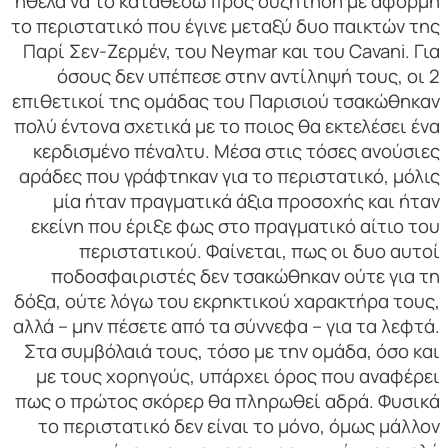
ήθελα να το καταθέσω προς συζήτηση με αφορμή
το περιστατικό που έγινε μεταξύ δυο παικτών της
Παρί Σεν-Ζερμέν, του Neymar και του Cavani. Για
όσους δεν υπέπεσε στην αντίληψή τους, οι 2
επιθετικοί της ομάδας του Παρισιού τσακώθηκαν
πολύ έντονα σχετικά με το ποιος θα εκτελέσει ένα
κερδισμένο πέναλτυ. Μέσα στις τόσες ανούσιες
αράδες που γράφτηκαν για το περιστατικό, μόλις
μία ήταν πραγματικά άξια προσοχής και ήταν
εκείνη που έριξε φως στο πραγματικό αίτιο του
περιστατικού. Φαίνεται, πως οι δυο αυτοί
ποδοσφαιριστές δεν τσακώθηκαν ούτε για τη
δόξα, ούτε λόγω του εκρηκτικού χαρακτήρα τους,
αλλά – μην πέσετε από τα σύννεφα – για τα λεφτά.
Στα συμβόλαιά τους, τόσο με την ομάδα, όσο και
με τους χορηγούς, υπάρχει όρος που αναφέρει
πως ο πρώτος σκόρερ θα πληρωθεί αδρά. Φυσικά
το περιστατικό δεν είναι το μόνο, όμως μάλλον