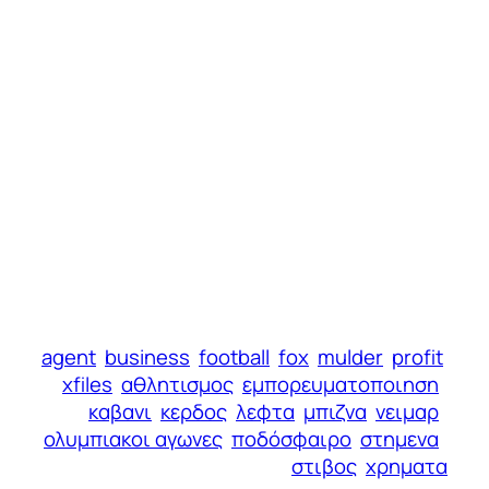
agent
business
football
fox
mulder
profit
xfiles
αθλητισμος
εμπορευματοποιηση
καβανι
κερδος
λεφτα
μπιζνα
νειμαρ
ολυμπιακοι αγωνες
ποδόσφαιρο
στημενα
στιβος
χρηματα