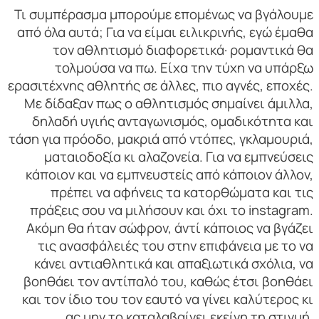
Τι συμπέρασμα μπορούμε επομένως να βγάλουμε
από όλα αυτά; Για να είμαι ειλικρινής, εγώ έμαθα
τον αθλητισμό διαφορετικά· ρομαντικά θα
τολμούσα να πω. Είχα την τύχη να υπάρξω
ερασιτέχνης αθλητής σε άλλες, πιο αγνές, εποχές.
Με δίδαξαν πως ο αθλητισμός σημαίνει άμιλλα,
δηλαδή υγιής ανταγωνισμός, ομαδικότητα και
τάση για πρόοδο, μακριά από ντόπες, γκλαμουριά,
ματαιοδοξία κι αλαζονεία. Για να εμπνεύσεις
κάποιον και να εμπνευστείς από κάποιον άλλον,
πρέπει να αφήνεις τα κατορθώματα και τις
πράξεις σου να μιλήσουν και όχι το instagram.
Ακόμη θα ήταν σώφρον, άντί κάποιος να βγάζει
τις ανασφάλειές του στην επιφάνεια με το να
κάνει αντιαθλητικά και απαξιωτικά σχόλια, να
βοηθάει τον αντίπαλό του, καθώς έτσι βοηθάει
και τον ίδιο του τον εαυτό να γίνει καλύτερος κι
ας μην το καταλαβαίνει εκείνη τη στιγμή.