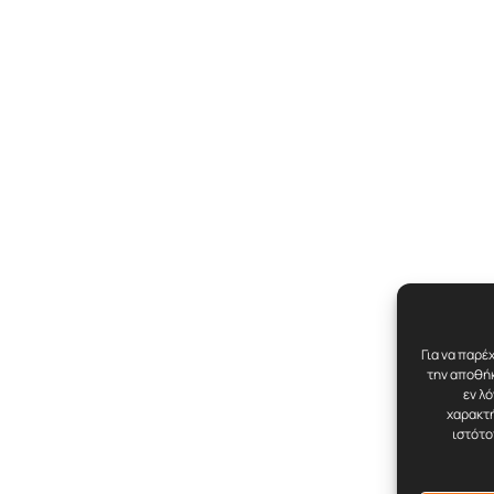
Για να παρέ
την αποθήκ
εν λ
χαρακτή
ιστότο