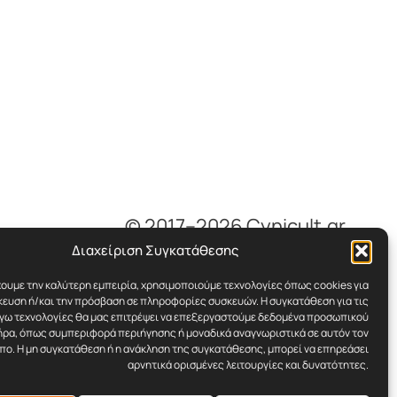
© 2017–2026 Cynicult.gr
Διαχείριση Συγκατάθεσης
χουμε την καλύτερη εμπειρία, χρησιμοποιούμε τεχνολογίες όπως cookies για
ευση ή/και την πρόσβαση σε πληροφορίες συσκευών. Η συγκατάθεση για τις
όγω τεχνολογίες θα μας επιτρέψει να επεξεργαστούμε δεδομένα προσωπικού
ρα, όπως συμπεριφορά περιήγησης ή μοναδικά αναγνωριστικά σε αυτόν τον
πο. Η μη συγκατάθεση ή η ανάκληση της συγκατάθεσης, μπορεί να επηρεάσει
αρνητικά ορισμένες λειτουργίες και δυνατότητες.