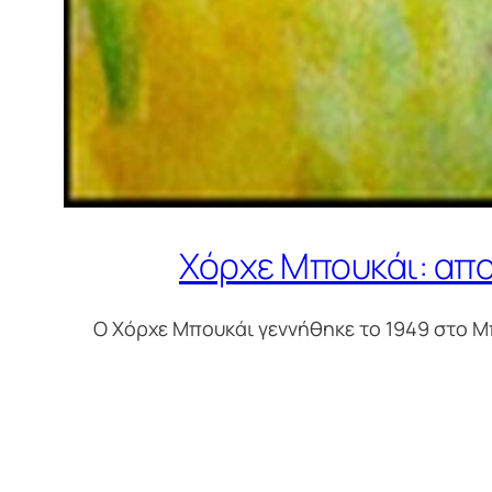
Χόρχε Μπουκάι: απολ
Ο Χόρχε Μπουκάι γεννήθηκε το 1949 στο Μπ