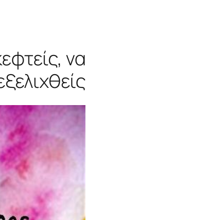
εφτείς, να
 εξελιχθείς