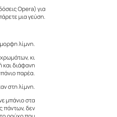
δόσεις Opera) για
πάρετε μια γεύση.
έμορφη λίμνη.
 χρωμάτων, κι
ή και διάφανη
μπάνιο παρέα.
καν στη λίμνη.
νε μπάνιο στα
ος πάντων, δεν
ώτο ρούχο που