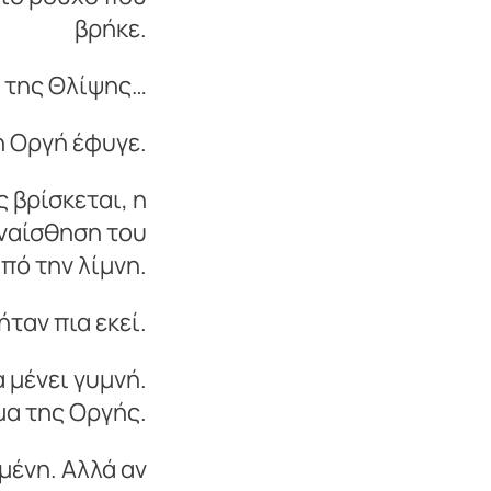
βρήκε.
λά της Θλίψης…
 η Οργή έφυγε.
 βρίσκεται, η
υναίσθηση του
πό την λίμνη.
ταν πια εκεί.
 μένει γυμνή.
μα της Οργής.
μένη. Αλλά αν