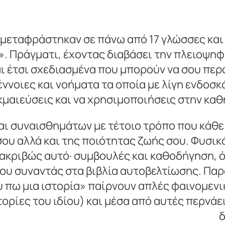
 μεταφράστηκαν σε πάνω από 17 γλώσσες και
ία». Πράγματι, έχοντας διαβάσει την πλειοψη
αι έτσι σχεδιασμένα που μπορούν να σου περ
έννοιες και νοήματα τα οποία με λίγη ενδοσ
κμαιεύσεις και να χρησιμοποιήσεις στην κα
 συναισθημάτων με τέτοιο τρόπο που κάθε β
ου αλλά και της ποιότητας ζωής σου. Φυσικά
ι ακριβώς αυτό· συμβουλές και καθοδήγηση, 
υ συναντάς στα βιβλία αυτοβελτίωσης. Παρά
υ πω μια ιστορία» παίρνουν απλές φαινομενι
ορίες του ιδίου) και μέσα από αυτές περνάε
δ