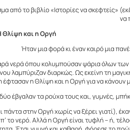
 από το βιβλίο «Ιστορίες να σκεφτείς» (εκ
να 
Η Θλίψη και η Οργή
Ήταν μια φορά κι έναν καιρό μια παν
θαρά νερά όπου κολυμπούσαν ψάρια όλων των
νου λαμπύριζαν διαρκώς. Ως εκείνη τη μαγικ
η έφτασαν η Θλίψη και η Οργή για να κάνουν 
 δύο έβγαλαν τα ρούχα τους και, γυμνές, μπή
 πάντα στην Οργή χωρίς να ξέρει γιατί), έκα
’ το νερό. Αλλά η Οργή είναι τυφλή – ή, τέλ
τητα. Έτσι γυμνή και καθαρή, φόρεσε το πρ