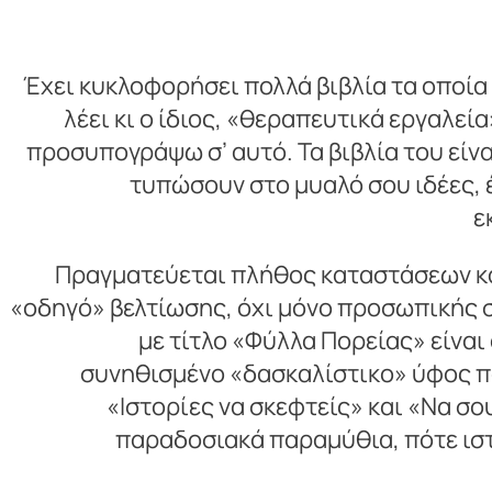
Έχει κυκλοφορήσει πολλά βιβλία τα οποία
λέει κι ο ίδιος, «θεραπευτικά εργαλε
προσυπογράψω σ’ αυτό. Τα βιβλία του είν
τυπώσουν στο μυαλό σου ιδέες, 
ε
Πραγματεύεται πλήθος καταστάσεων και
«οδηγό» βελτίωσης, όχι μόνο προσωπικής σ
με τίτλο «Φύλλα Πορείας» είνα
συνηθισμένο «δασκαλίστικο» ύφος πο
«Ιστορίες να σκεφτείς» και «Να σο
παραδοσιακά παραμύθια, πότε ιστ