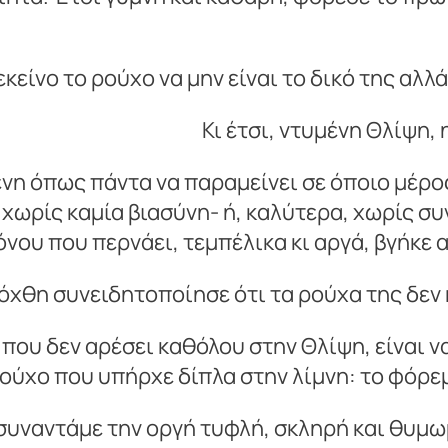
εκείνο το ρούχο να μην είναι το δικό της αλ
Κι έτσι, ντυμένη Θλίψη,
νη όπως πάντα να παραμείνει σε όποιο μέρος
– χωρίς καμία βιασύνη- ή, καλύτερα, χωρίς σ
όνου που περνάει, τεμπέλικα κι αργά, βγήκε α
όχθη συνειδητοποίησε ότι τα ρούχα της δεν ή
που δεν αρέσει καθόλου στην Θλίψη, είναι να
ρούχο που υπήρχε δίπλα στην λίμνη: το φόρε
 συναντάμε την οργή τυφλή, σκληρή και θυμω