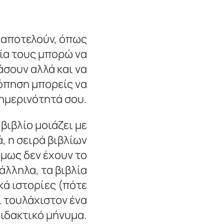
 αποτελούν, όπως
φία τους μπορώ να
άσουν αλλά και να
κόπηση μπορείς να
θημερινότητά σου.
ιβλίο μοιάζει με
, η σειρά βιβλίων
όμως δεν έχουν το
λληλα, τα βιβλία
κά ιστορίες (πότε
ι τουλάχιστον ένα
ιδακτικό μήνυμα.