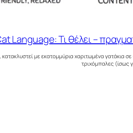
at Language: Τι θέλει – πραγματ
ει κατακλυστεί με εκατομμύρια χαριτωμένα γατάκια σε 
τριχόμπαλες (ίσως γι