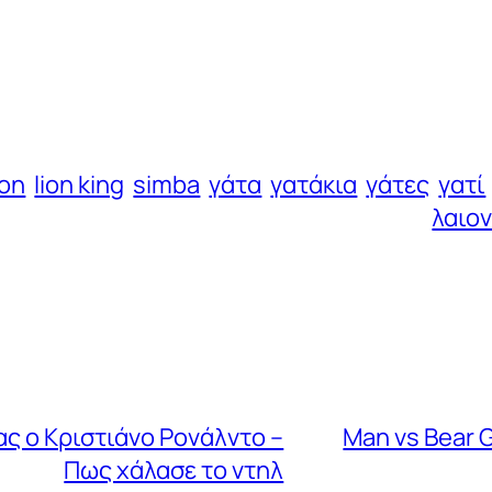
ion
lion king
simba
γάτα
γατάκια
γάτες
γατί
λαιον
ς ο Κριστιάνο Ρονάλντο –
Man vs Bear G
Πως χάλασε το ντηλ