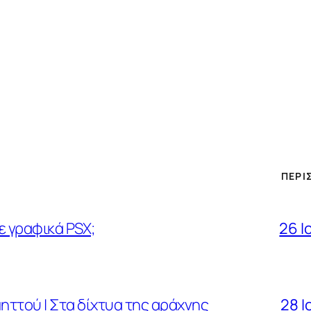
ΠΕΡΙ
ε γραφικά PSX;
26 Ι
ηττού | Στα δίχτυα της αράχνης
28 Ι