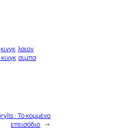
κινγκ
λαιον
 κινγκ
σιμπα
rylls : Το κομμένο
επεισόδιο
→