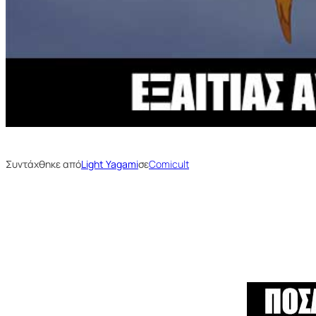
Συντάχθηκε από
Light Yagami
σε
Comicult