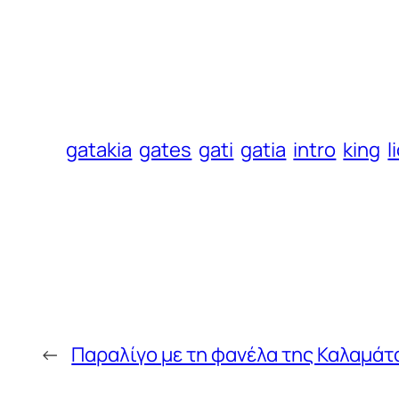
gatakia
gates
gati
gatia
intro
king
l
←
Παραλίγο με τη φανέλα της Καλαμάτα