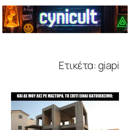
Ετικέτα:
giapi