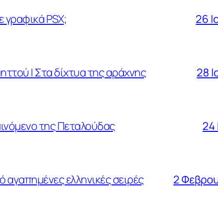
ε γραφικά PSX;
26 Ι
ηττού | Στα δίχτυα της αράχνης
28 Ι
φαινόμενο της Πεταλούδας
24
ό αγαπημένες ελληνικές σειρές
2 Φεβρου