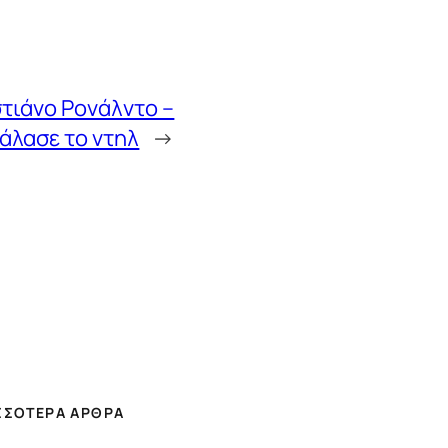
στιάνο Ρονάλντο –
άλασε το ντηλ
→
ΣΣΌΤΕΡΑ ΆΡΘΡΑ