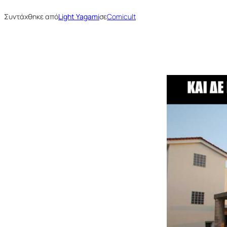
Συντάχθηκε από
Light Yagami
σε
Comicult