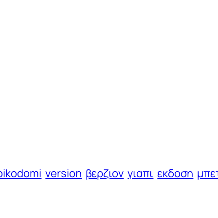
oikodomi
version
βερζιον
γιαπι
εκδοση
μπε