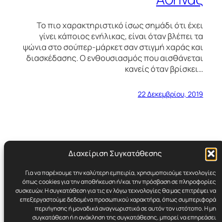
Το πιο χαρακτηριστικό ίσως σημάδι ότι έχει
γίνει κάποιος ενήλικας, είναι όταν βλέπει τα
ψώνια στο σούπερ-μάρκετ σαν στιγμή χαράς και
διασκέδασης. Ο ενθουσιασμός που αισθάνεται
κανείς όταν βρίσκει…
22 Δεκεμβρίου, 2019
Διαχείριση Συγκατάθεσης
Για να παρέχουμε την καλύτερη εμπειρία, χρησιμοποιούμε τεχνολογίες
Cynicult.gr
όπως cookies για την αποθήκευση ή/και την πρόσβαση σε πληροφορίες
συσκευών. Η συγκατάθεση για τις εν λόγω τεχνολογίες θα μας επιτρέψει να
επεξεργαστούμε δεδομένα προσωπικού χαρακτήρα, όπως συμπεριφορά
Retro | Humor | Underground Stuff
περιήγησης ή μοναδικά αναγνωριστικά σε αυτόν τον ιστότοπο. Η μη
συγκατάθεση ή η ανάκληση της συγκατάθεσης, μπορεί να επηρεάσει