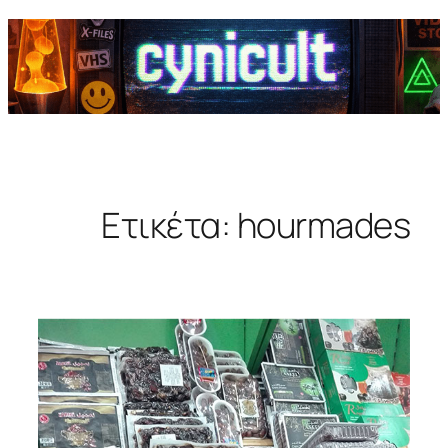
Ετικέτα:
hourmades