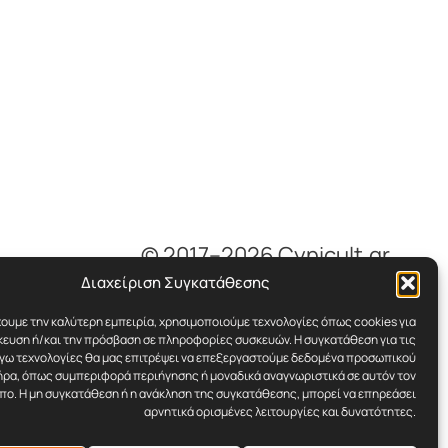
© 2017–2026 Cynicult.gr
Διαχείριση Συγκατάθεσης
χουμε την καλύτερη εμπειρία, χρησιμοποιούμε τεχνολογίες όπως cookies για
ευση ή/και την πρόσβαση σε πληροφορίες συσκευών. Η συγκατάθεση για τις
όγω τεχνολογίες θα μας επιτρέψει να επεξεργαστούμε δεδομένα προσωπικού
ρα, όπως συμπεριφορά περιήγησης ή μοναδικά αναγνωριστικά σε αυτόν τον
πο. Η μη συγκατάθεση ή η ανάκληση της συγκατάθεσης, μπορεί να επηρεάσει
αρνητικά ορισμένες λειτουργίες και δυνατότητες.