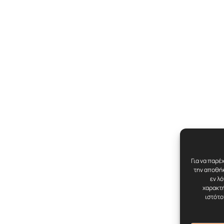
Για να παρέ
την αποθήκ
εν λ
χαρακτή
ιστότο