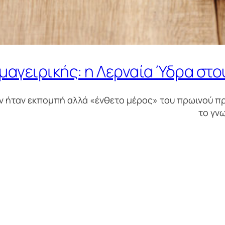
μαγειρικής: η Λερναία Ύδρα στο
εν ήταν εκπομπή αλλά «ένθετο μέρος» του πρωινού π
το γνω