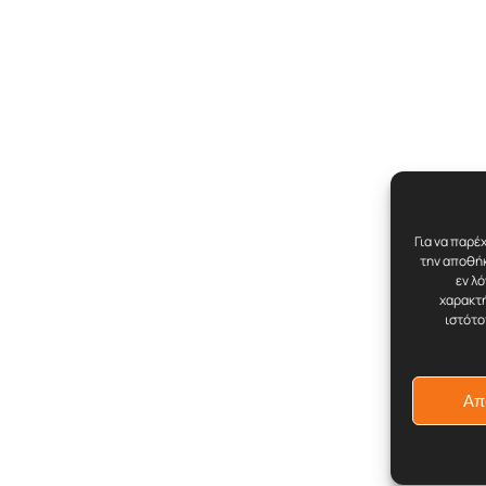
Για να παρέ
την αποθήκ
εν λ
χαρακτή
ιστότο
Απ