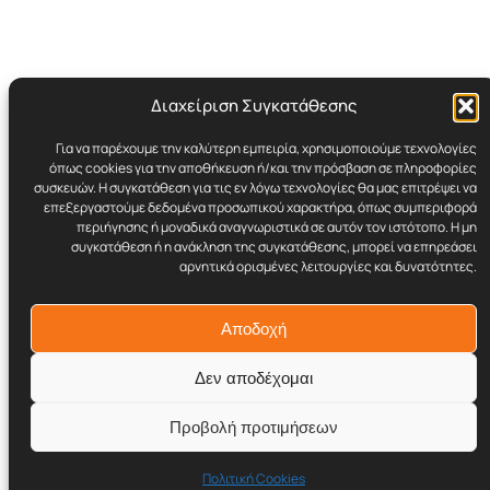
Διαχείριση Συγκατάθεσης
Για να παρέχουμε την καλύτερη εμπειρία, χρησιμοποιούμε τεχνολογίες
Cynicult.gr
όπως cookies για την αποθήκευση ή/και την πρόσβαση σε πληροφορίες
συσκευών. Η συγκατάθεση για τις εν λόγω τεχνολογίες θα μας επιτρέψει να
επεξεργαστούμε δεδομένα προσωπικού χαρακτήρα, όπως συμπεριφορά
Retro | Humor | Underground Stuff
περιήγησης ή μοναδικά αναγνωριστικά σε αυτόν τον ιστότοπο. Η μη
συγκατάθεση ή η ανάκληση της συγκατάθεσης, μπορεί να επηρεάσει
αρνητικά ορισμένες λειτουργίες και δυνατότητες.
© 2017–2026 Cynicult.gr
Αποδοχή
Δεν αποδέχομαι
Προβολή προτιμήσεων
Twenty Twenty-Five
Σχεδιασμένο με το
WordPress
Πολιτική Cookies