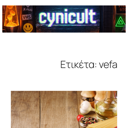
Ετικέτα:
vefa