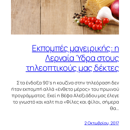
Εκπομπές μαγειρικής: η
Λερναία Ύδρα στους
τηλεοπτικούς μας δέκτες
Στα ένδοξα 90’s η κουζίνα στην τηλεόραση δεν
ήταν εκπομπή αλλά «ένθετο μέρος» του πρωινού
προγράμματος. Εκεί η Βέφα Αλεξιάδου μας έλεγε
το γνωστό και καλτ πια «Φίλες και φίλοι, σήμερα
θα…
2 Οκτωβρίου, 2017