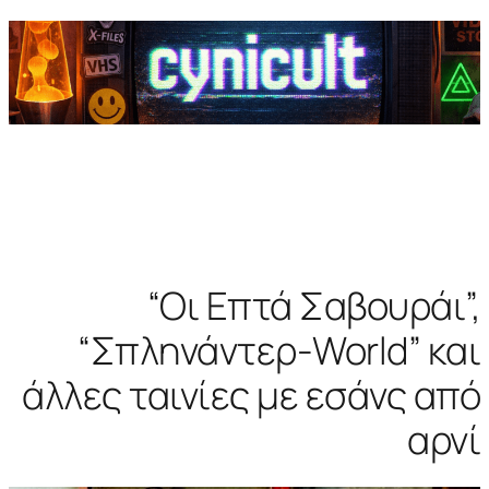
“Οι Επτά Σαβουράι”,
“Σπληνάντερ-World” και
άλλες ταινίες με εσάνς από
αρνί