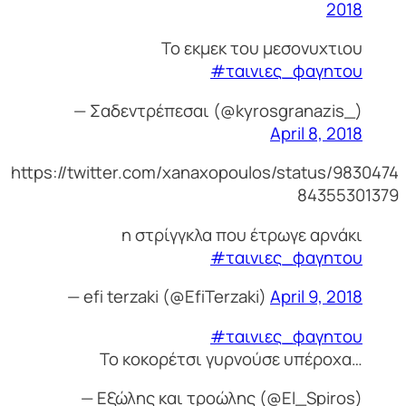
2018
Το εκμεκ του μεσονυχτιου
#ταινιες_φαγητου
— Σαδεντρέπεσαι (@kyrosgranazis_)
April 8, 2018
https://twitter.com/xanaxopoulos/status/9830474
84355301379
η στρίγγκλα που έτρωγε αρνάκι
#ταινιες_φαγητου
— efi terzaki (@EfiTerzaki)
April 9, 2018
#ταινιες_φαγητου
Το κοκορέτσι γυρνούσε υπέροχα…
— Εξώλης και τροώλης (@El_Spiros)