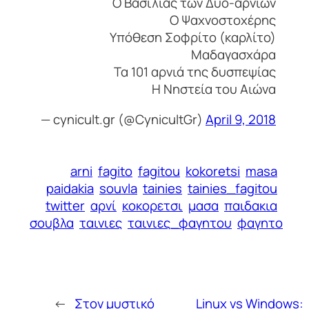
Ο Βασιλιάς των Δυο-αρνιών
Ο Ψαχνοστοχέρης
Υπόθεση Σοφρίτο (καρλίτο)
Μαδαγασχάρα
Τα 101 αρνιά της δυσπεψίας
Η Νηστεία του Αιώνα
— cynicult.gr (@CynicultGr)
April 9, 2018
arni
fagito
fagitou
kokoretsi
masa
paidakia
souvla
tainies
tainies_fagitou
twitter
αρνί
κοκορετσι
μασα
παιδακια
σουβλα
ταινιες
ταινιες_φαγητου
φαγητο
←
Στον μυστικό
Linux vs Windows: