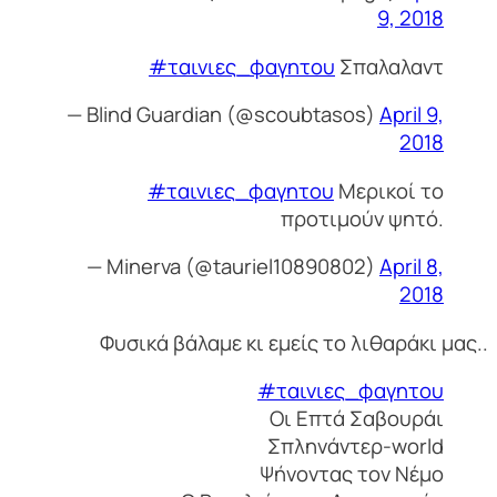
9, 2018
#ταινιες_φαγητου
Σπαλαλαντ
— Blind Guardian (@scoubtasos)
April 9,
2018
#ταινιες_φαγητου
Μερικοί το
προτιμούν ψητό.
— Minerva (@tauriel10890802)
April 8,
2018
Φυσικά βάλαμε κι εμείς το λιθαράκι μας..
#ταινιες_φαγητου
Οι Επτά Σαβουράι
Σπληνάντερ-world
Ψήνοντας τον Νέμο