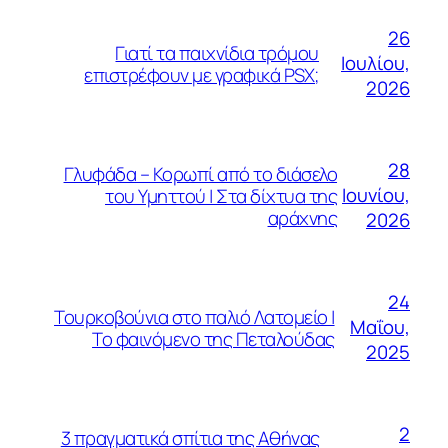
26
Γιατί τα παιχνίδια τρόμου
Ιουλίου,
επιστρέφουν με γραφικά PSX;
2026
28
Γλυφάδα – Κορωπί από το διάσελο
Ιουνίου,
του Υμηττού | Στα δίχτυα της
αράχνης
2026
24
Τουρκοβούνια στο παλιό Λατομείο |
Μαΐου,
Το φαινόμενο της Πεταλούδας
2025
2
3 πραγματικά σπίτια της Αθήνας