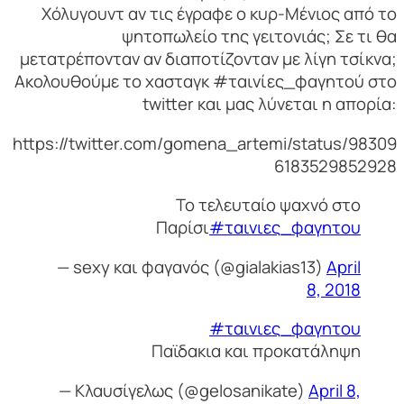
Χόλυγουντ αν τις έγραφε ο κυρ-Μένιος από το
ψητοπωλείο της γειτονιάς; Σε τι θα
μετατρέπονταν αν διαποτίζονταν με λίγη τσίκνα;
Ακολουθούμε το χασταγκ #ταινίες_φαγητού στο
twitter και μας λύνεται η απορία:
https://twitter.com/gomena_artemi/status/98309
6183529852928
Το τελευταίο ψαχνό στο
Παρίσι
#ταινιες_φαγητου
— sexy και φαγανός (@gialakias13)
April
8, 2018
#ταινιες_φαγητου
Παϊδακια και προκατάληψη
— Κλαυσίγελως (@gelosanikate)
April 8,