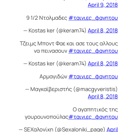
April 9, 2018
9 1/2 Ντολμαδες
#ταινιες_φαγητου
— Kostas ker (@keram74)
April 8, 2018
Τζειμς Μποντ Φαε και ασε τους αλλους
να πεινασουν
#ταινιες_φαγητου
— Kostas ker (@keram74)
April 8, 2018
Αρμαγιδών
#ταινιες_φαγητου
— Μαγκαϊβεριστής (@macgyveristis)
April 8, 2018
Ο αγαπητικός της
γουρουνοπούλας
#ταινιες_φαγητου
— SEXαλονίκη (@Sexaloniki_page)
April