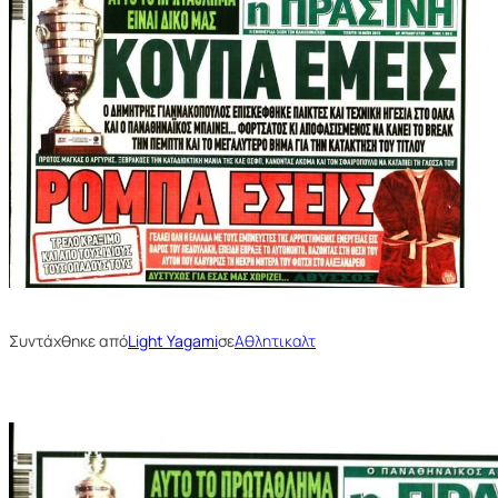
Συντάχθηκε από
Light Yagami
σε
Αθλητικαλτ