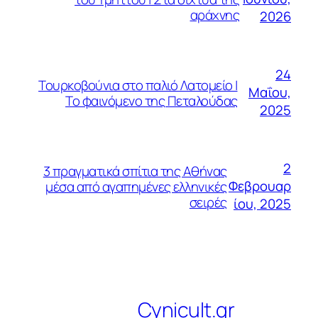
αράχνης
2026
24
Τουρκοβούνια στο παλιό Λατομείο |
Μαΐου,
Το φαινόμενο της Πεταλούδας
2025
2
3 πραγματικά σπίτια της Αθήνας
Φεβρουαρ
μέσα από αγαπημένες ελληνικές
σειρές
ίου, 2025
Cynicult.gr