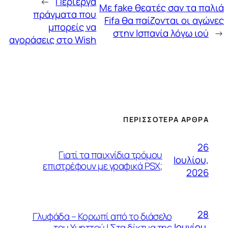
←
Περίεργα
Με fake θεατές σαν τα παλιά
πράγματα που
Fifa θα παίζονται οι αγώνες
μπορείς να
στην Ισπανία λόγω ιού
→
αγοράσεις στο Wish
ΠΕΡΙΣΣΌΤΕΡΑ ΆΡΘΡΑ
26
Γιατί τα παιχνίδια τρόμου
Ιουλίου,
επιστρέφουν με γραφικά PSX;
2026
28
Γλυφάδα – Κορωπί από το διάσελο
Ιουνίου,
του Υμηττού | Στα δίχτυα της