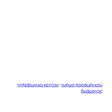
τηλεφωνικο κεντρο
τμήμα προσωπικού
δράματος