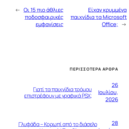
←
Οι 15 πιο άθλιες
Είχαν κρυμμένα
ποδοσφαιρικές
παιχνίδια τα Microsoft
εμφανίσεις
Office;
→
ΠΕΡΙΣΣΌΤΕΡΑ ΆΡΘΡΑ
26
Γιατί τα παιχνίδια τρόμου
Ιουλίου,
επιστρέφουν με γραφικά PSX;
2026
28
Γλυφάδα – Κορωπί από το διάσελο