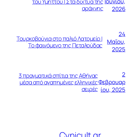
Ιουνίου,
του Υμηττού | Στα δίχτυα της
αράχνης
2026
24
Τουρκοβούνια στο παλιό Λατομείο |
Μαΐου,
Το φαινόμενο της Πεταλούδας
2025
2
3 πραγματικά σπίτια της Αθήνας
Φεβρουαρ
μέσα από αγαπημένες ελληνικές
σειρές
ίου, 2025
Cynicult.gr