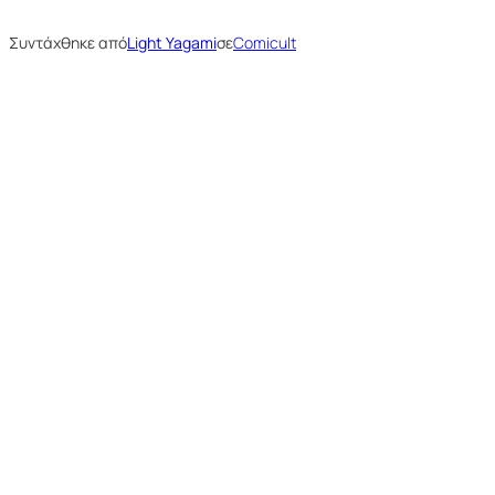
Συντάχθηκε από
Light Yagami
σε
Comicult