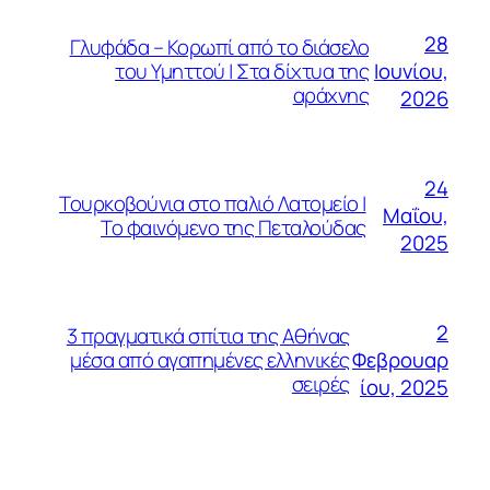
28
Γλυφάδα – Κορωπί από το διάσελο
Ιουνίου,
του Υμηττού | Στα δίχτυα της
αράχνης
2026
24
Τουρκοβούνια στο παλιό Λατομείο |
Μαΐου,
Το φαινόμενο της Πεταλούδας
2025
2
3 πραγματικά σπίτια της Αθήνας
Φεβρουαρ
μέσα από αγαπημένες ελληνικές
σειρές
ίου, 2025