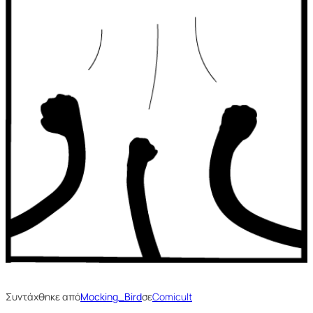
Συντάχθηκε από
Mocking_Bird
σε
Comicult