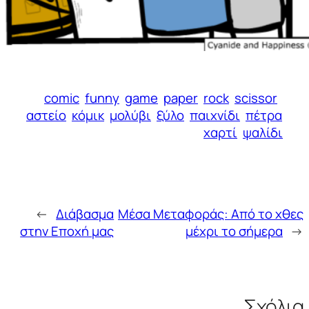
comic
funny
game
paper
rock
scissor
αστείο
κόμικ
μολύβι
ξύλο
παιχνίδι
πέτρα
χαρτί
ψαλίδι
←
Διάβασμα
Μέσα Μεταφοράς: Από το χθες
στην Εποχή μας
μέχρι το σήμερα
→
Σχόλια