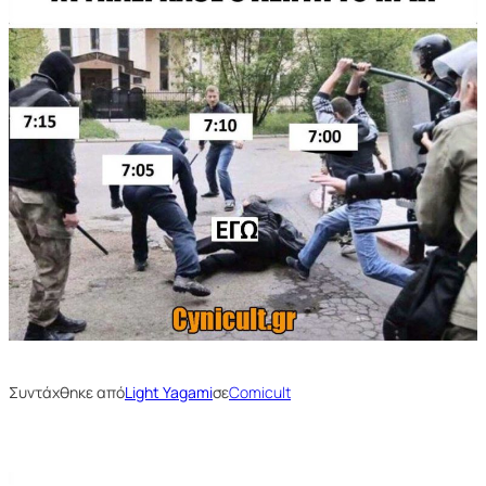
Συντάχθηκε από
Light Yagami
σε
Comicult