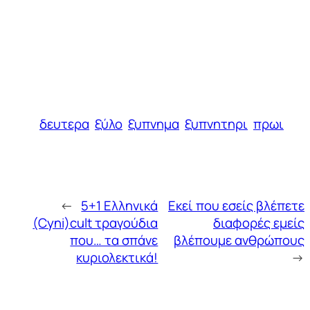
δευτερα
ξύλο
ξυπνημα
ξυπνητηρι
πρωι
←
5+1 Ελληνικά
Εκεί που εσείς βλέπετε
(Cyni)cult τραγούδια
διαφορές εμείς
που… τα σπάνε
βλέπουμε ανθρώπους
κυριολεκτικά!
→