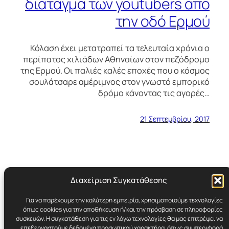
διάταγμα των youtubers από
την οδό Ερμού
Κόλαση έχει μετατραπεί τα τελευταία χρόνια ο
περίπατος χιλιάδων Αθηναίων στον πεζόδρομο
της Ερμού. Οι παλιές καλές εποχές που ο κόσμος
σουλάτσαρε αμέριμνος στον γνωστό εμπορικό
δρόμο κάνοντας τις αγορές…
21 Σεπτεμβρίου, 2017
Διαχείριση Συγκατάθεσης
Για να παρέχουμε την καλύτερη εμπειρία, χρησιμοποιούμε τεχνολογίες
Cynicult.gr
όπως cookies για την αποθήκευση ή/και την πρόσβαση σε πληροφορίες
συσκευών. Η συγκατάθεση για τις εν λόγω τεχνολογίες θα μας επιτρέψει να
επεξεργαστούμε δεδομένα προσωπικού χαρακτήρα, όπως συμπεριφορά