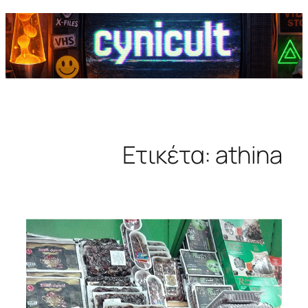
Ετικέτα:
athina