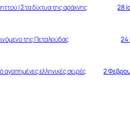
ηττού | Στα δίχτυα της αράχνης
28 Ι
φαινόμενο της Πεταλούδας
24
ό αγαπημένες ελληνικές σειρές
2 Φεβρου