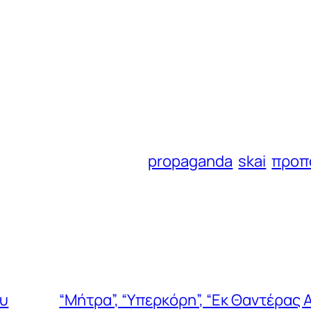
propaganda
skai
προπ
ου
“Μήτρα”, “Υπερκόρη”, “Εκ Θαντέρας 