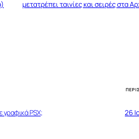
ο)
μετατρέπει ταινίες και σειρές στα A
ΠΕΡΙ
ε γραφικά PSX;
26 Ι