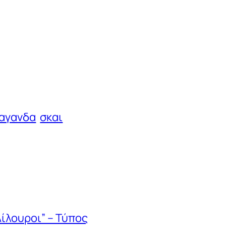
αγανδα
σκαι
Αίλουροι” – Τύπος