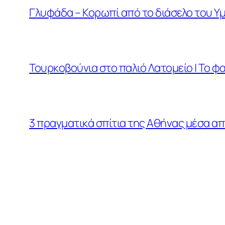
Γλυφάδα – Κορωπί από το διάσελο του Υμ
Τουρκοβούνια στο παλιό Λατομείο | Το 
3 πραγματικά σπίτια της Αθήνας μέσα απ