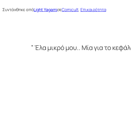
Συντάχθηκε από
Light Yagami
σε
Comicult
, 
Επικαιρότητα
” Έλα μικρό μου.. Μία για το κεφάλ