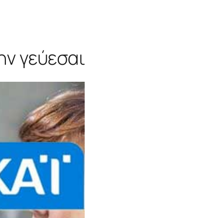
ην γεύεσαι