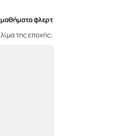
ά μαθήματα φλερτ
κλίμα της εποχής: