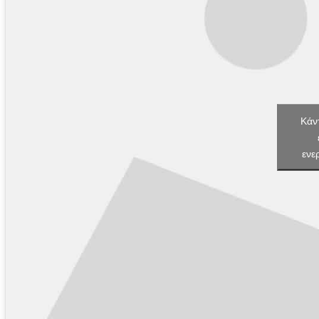
Κάντ
ενε