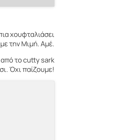
 πια χουφταλιάσει
με την Μιμή. Αμέ.
από το cutty sark
σι. Όχι παίζουμε!