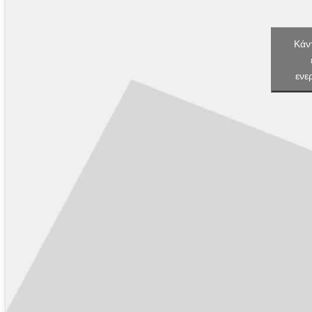
Κάντ
ενε