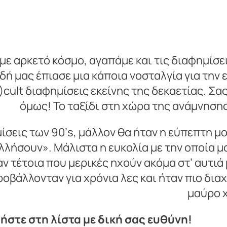
η με αρκετό κόσμο, αγαπάμε και τις διαφημίσε
ιδή μας έπιασε μια κάποια νοσταλγία για την
i)cult διαφημίσεις εκείνης της δεκαετίας. Σ
όμως! Το ταξίδι στη χώρα της ανάμνησης
ίσεις των 90’s, μάλλον θα ήταν η εύπεπτη μου
ολλήσουν». Μάλιστα η ευκολία με την οποία
αν τέτοια που μερικές ηχούν ακόμα στ’ αυτιά
οβάλλονταν για χρόνια λες και ήταν πιο διαχ
μαύρο 
στε στη λίστα με δική σας ευθύνη!