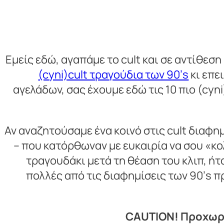
Εμείς εδώ, αγαπάμε το cult και σε αντίθεσ
(cyni)cult τραγούδια των 90’s
κι επε
αγελάδων, σας έχουμε εδώ τις 10 πιο (cyn
Αν αναζητούσαμε ένα κοινό στις cult διαφημ
– που κατόρθωναν με ευκαιρία να σου «κ
τραγουδάκι μετά τη θέαση του κλιπ, ήτ
πολλές από τις διαφημίσεις των 90’s πρ
CAUTION! Προχωρή