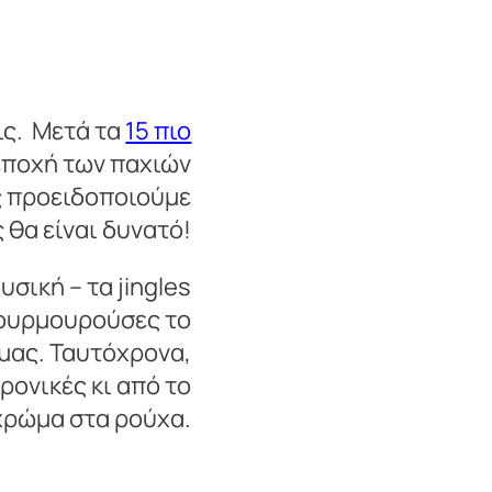
ις. Μετά τα
15 πιο
 εποχή των παχιών
ας προειδοποιούμε
 θα είναι δυνατό!
σική – τα jingles
 μουρμουρούσες το
 μας. Ταυτόχρονα,
ρονικές κι από το
χρώμα στα ρούχα.