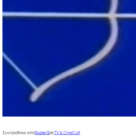
Συντάχθηκε από
Suzie Q
σε
TV & CineCult