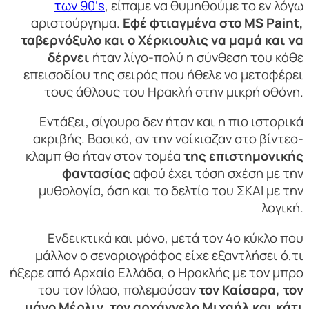
των 90’s
, είπαμε να θυμηθούμε το εν λόγω
αριστούργημα.
Εφέ φτιαγμένα στο MS Paint,
ταβερνόξυλο και ο Χέρκιουλις να μαμά και να
δέρνει
ήταν λίγο-πολύ η σύνθεση του κάθε
επεισοδίου της σειράς που ήθελε να μεταφέρει
τους άθλους του Ηρακλή στην μικρή οθόνη.
Εντάξει, σίγουρα δεν ήταν και η πιο ιστορικά
ακριβής. Βασικά, αν την νοίκιαζαν στο βίντεο-
κλαμπ θα ήταν στον τομέα
της επιστημονικής
φαντασίας
αφού έχει τόση σχέση με την
μυθολογία, όση και το δελτίο του ΣΚΑΙ με την
λογική.
Ενδεικτικά και μόνο, μετά τον 4ο κύκλο που
μάλλον ο σεναριογράφος είχε εξαντλήσει ό,τι
ήξερε από Αρχαία Ελλάδα, ο Ηρακλής με τον μπρο
του τον Ιόλαο, πολεμούσαν
τον Καίσαρα, τον
μάγο Μέρλιν, τον αρχάγγελο Μιχαήλ και κάτι