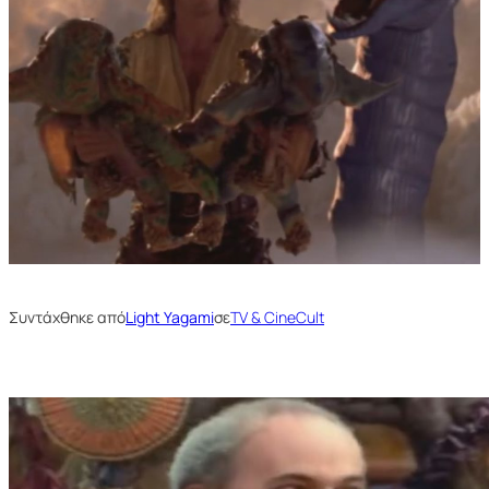
Συντάχθηκε από
Light Yagami
σε
TV & CineCult