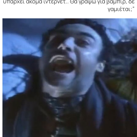
υπάρχει ακόμα ίντερνετ.. Θα γράψω για βαμπιρ, δε
γαμιέται;”