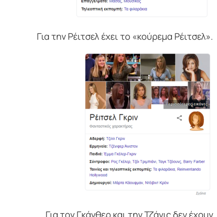
Για την Ρέιτσελ έχει το «κούρεμα Ρέιτσελ».
Για τον Γκάνθερ και την Τζάνις δεν έχουν