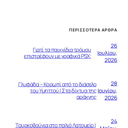
ΠΕΡΙΣΣΌΤΕΡΑ ΆΡΘΡΑ
26
Γιατί τα παιχνίδια τρόμου
Ιουλίου,
επιστρέφουν με γραφικά PSX;
2026
28
Γλυφάδα – Κορωπί από το διάσελο
Ιουνίου,
του Υμηττού | Στα δίχτυα της
αράχνης
2026
24
Τουρκοβούνια στο παλιό Λατομείο |