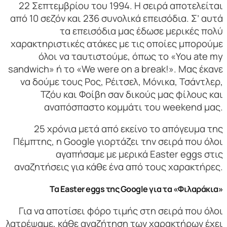
22 Σεπτεμβρίου του 1994. Η σειρά αποτελείται
από 10 σεζόν και 236 συνολικά επεισόδια. Σ’ αυτά
τα επεισόδια μας έδωσε μερικές πολύ
χαρακτηριστικές ατάκες με τις οποίες μπορούμε
όλοι να ταυτιστούμε, όπως το «You ate my
sandwich» ή το «We were on a break!». Μας έκανε
να δούμε τους Ρος, Ρέιτσελ, Μόνικα, Τσάντλερ,
Τζόυ και Φοίβη σαν δικούς μας φίλους και
αναπόσπαστο κομμάτι του weekend μας.
25 χρόνια μετά από εκείνο το απόγευμα της
Πέμπτης, η Google γιορτάζει την σειρά που όλοι
αγαπήσαμε με μερικά Easter eggs στις
αναζητήσεις για κάθε ένα από τους χαρακτήρες.
Τα
Easter
eggs της
Google για τα «Φιλαράκια»
Για να αποτίσει φόρο τιμής στη σειρά που όλοι
λατρέψαμε, κάθε αναζήτηση των χαρακτήρων έχει