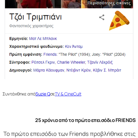
Συντάχθηκε από
Suzie Q
σε
TV & CineCult
25 χρόνια από το πρώτο επεισόδιο
FRIENDS
Το πρώτο επεισόδιο των Friends προβλήθηκε στις