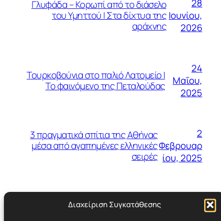
28
Γλυφάδα – Κορωπί από το διάσελο
Ιουνίου,
του Υμηττού | Στα δίχτυα της
αράχνης
2026
24
Τουρκοβούνια στο παλιό Λατομείο |
Μαΐου,
Το φαινόμενο της Πεταλούδας
2025
2
3 πραγματικά σπίτια της Αθήνας
Φεβρουαρ
μέσα από αγαπημένες ελληνικές
σειρές
ίου, 2025
Διαχείριση Συγκατάθεσης