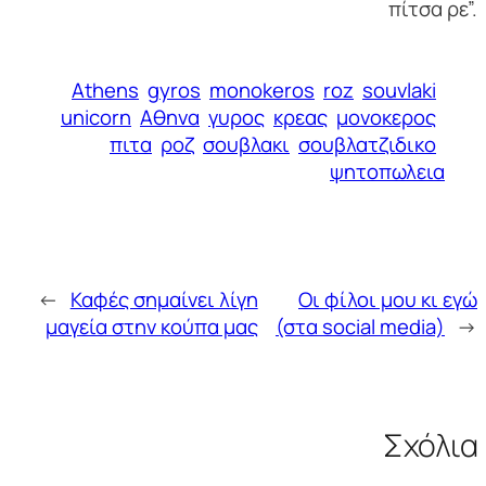
πίτσα ρε”.
Athens
gyros
monokeros
roz
souvlaki
unicorn
Αθηνα
γυρος
κρεας
μονοκερος
πιτα
ροζ
σουβλακι
σουβλατζιδικο
ψητοπωλεια
←
Καφές σημαίνει λίγη
Οι φίλοι μου κι εγώ
μαγεία στην κούπα μας
(στα social media)
→
Σχόλια