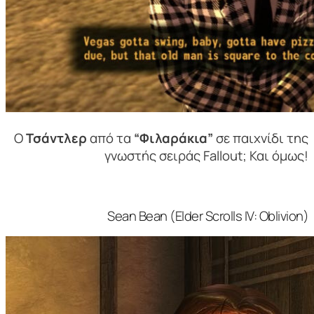
Ο
Τσάντλερ
από τα
“Φιλαράκια”
σε παιχνίδι της
γνωστής σειράς Fallout; Και όμως!
Sean Bean (Elder Scrolls IV: Oblivion)