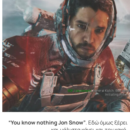
“You know nothing Jon Snow”
. Εδώ όμως ξέρει
και μάλιστα κάνει και τον κακό.