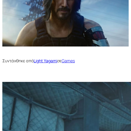
Συντάχθηκε από
Light Yagami
σε
Games